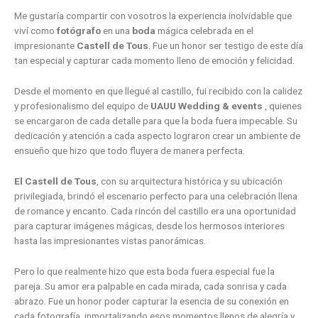
Me gustaría compartir con vosotros la experiencia inolvidable que
viví como
fotógrafo
en una
boda
mágica celebrada en el
impresionante
Castell de Tous
. Fue un honor ser testigo de este día
tan especial y capturar cada momento lleno de emoción y felicidad.
Desde el momento en que llegué al castillo, fui recibido con la calidez
y profesionalismo del equipo de
UAUU Wedding & events
, quienes
se encargaron de cada detalle para que la boda fuera impecable. Su
dedicación y atención a cada aspecto lograron crear un ambiente de
ensueño que hizo que todo fluyera de manera perfecta.
El Castell de Tous
, con su arquitectura histórica y su ubicación
privilegiada, brindó el escenario perfecto para una celebración llena
de romance y encanto. Cada rincón del castillo era una oportunidad
para capturar imágenes mágicas, desde los hermosos interiores
hasta las impresionantes vistas panorámicas.
Pero lo que realmente hizo que esta boda fuera especial fue la
pareja. Su amor era palpable en cada mirada, cada sonrisa y cada
abrazo. Fue un honor poder capturar la esencia de su conexión en
cada fotografía, inmortalizando esos momentos llenos de alegría y