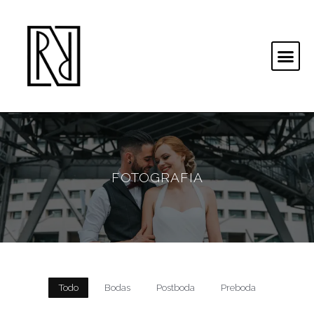
FOTOGRAFIA
Todo
Bodas
Postboda
Preboda