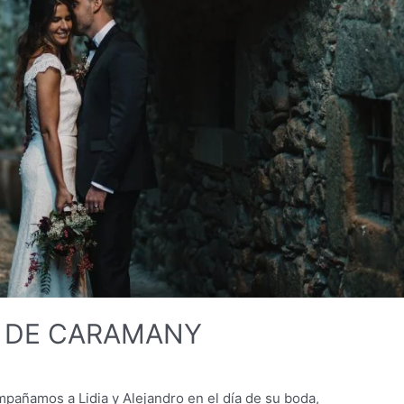
L DE CARAMANY
l
añamos a Lidia y Alejandro en el día de su boda,