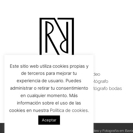
Este sitio web utiliza cookies propias y
de terceros para mejorar tu
Vídeo boda Barcelona
–
Vídeo
experiencia de usuario. Puedes
corporativo Barcelona
–
Fotógrafo
administrar o retirar tu consentimiento
profesional Barcelona
–
Fotógrafo bodas
en cualquier momento. Más
Barcelona
información sobre el uso de las
cookies en nuestra
Política de cookies
.
Aceptar
© 2019 RR Producción Audiovisual. Vídeo y Fotografía en Bar